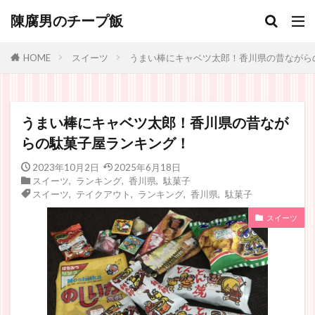
陳腐男のチープ飯
スイーツ
うまい棒にキャベツ太郎！香川県の昔ながら
HOME
うまい棒にキャベツ太郎！香川県の昔なが
らの駄菓子屋ランキング！
2023年10月2日
2025年6月18日
スイーツ
,
ランキング
,
香川県
,
駄菓子
スイーツ
,
テイクアウト
,
ランキング
,
香川県
,
駄菓子
スイーツ