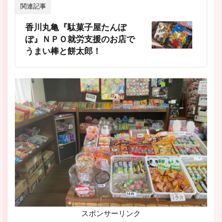
関連記事
香川丸亀『駄菓子屋たんぽ
ぽ』ＮＰＯ就労支援のお店で
うまい棒と餅太郎！
スポンサーリンク