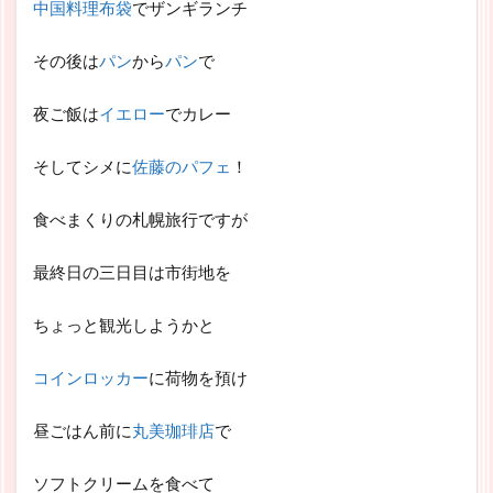
中国料理布袋
でザンギランチ
その後は
パン
から
パン
で
夜ご飯は
イエロー
でカレー
そしてシメに
佐藤のパフェ
！
食べまくりの札幌旅行ですが
最終日の三日目は市街地を
ちょっと観光しようかと
コインロッカー
に荷物を預け
昼ごはん前に
丸美珈琲店
で
ソフトクリームを食べて