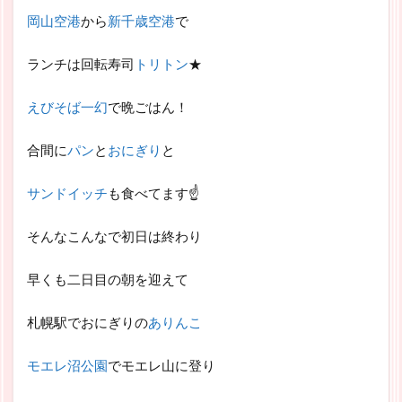
岡山空港
から
新千歳空港
で
ランチは回転寿司
トリトン
★
えびそば一幻
で晩ごはん！
合間に
パン
と
おにぎり
と
サンドイッチ
も食べてます☝
そんなこんなで初日は終わり
早くも二日目の朝を迎えて
札幌駅でおにぎりの
ありんこ
モエレ沼公園
でモエレ山に登り