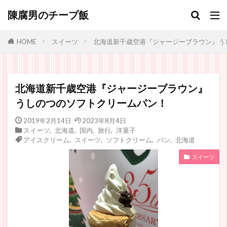
陳腐男のチープ飯
スイーツ
北海道新千歳空港『ジャージーブラウン』う
HOME
北海道新千歳空港『ジャージーブラウン』
うしのつのソフトクリームパン！
2019年2月14日
2023年8月4日
スイーツ
,
北海道
,
国内
,
旅行
,
洋菓子
アイスクリーム
,
スイーツ
,
ソフトクリーム
,
パン
,
北海道
スイーツ