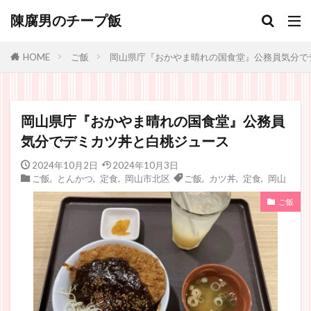
陳腐男のチープ飯
ご飯
岡山県庁『おかやま晴れの国食堂』公務員気分で
HOME
岡山県庁『おかやま晴れの国食堂』公務員
気分でデミカツ丼と白桃ジュース
2024年10月2日
2024年10月3日
ご飯
,
とんかつ
,
定食
,
岡山市北区
ご飯
,
カツ丼
,
定食
,
岡山
ご飯