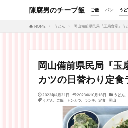
陳腐男のチープ飯
ご飯
パン
うど
うどん
岡山備前県民局『玉扇食堂』う
HOME
岡山備前県民局『玉
カツの日替わり定食
2022年4月21日
2023年10月18日
うどん
,
うどん
,
ご飯
,
トンカツ
,
ランチ
,
定食
,
岡山