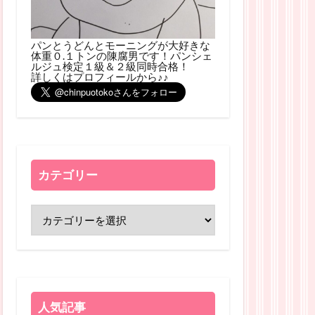
パンとうどんとモーニングが大好きな
体重０.１トンの陳腐男です！パンシェ
ルジュ検定１級＆２級同時合格！
詳しくはプロフィールから♪♪
カテゴリー
人気記事