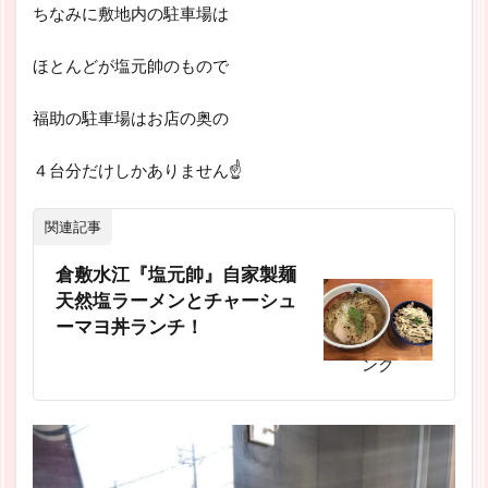
ちなみに敷地内の駐車場は
ほとんどが塩元帥のもので
福助の駐車場はお店の奥の
４台分だけしかありません☝
関連記事
倉敷水江『塩元帥』自家製麺
天然塩ラーメンとチャーシュ
ーマヨ丼ランチ！
スポンサーリ
ンク