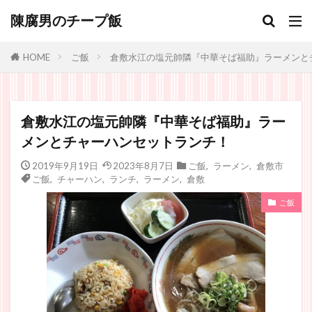
陳腐男のチープ飯
ご飯
倉敷水江の塩元帥隣『中華そば福助』ラーメンと
HOME
倉敷水江の塩元帥隣『中華そば福助』ラー
メンとチャーハンセットランチ！
2019年9月19日
2023年8月7日
ご飯
,
ラーメン
,
倉敷市
ご飯
,
チャーハン
,
ランチ
,
ラーメン
,
倉敷
ご飯