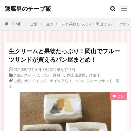
陳腐男のチープ飯
ご飯
生クリームと果物たっぷり！岡山でフルーツサン
HOME
生クリームと果物たっぷり！岡山でフルー
ツサンドが買えるパン屋まとめ！
2020年12月5日
2022年6月17日
ご飯
,
スイーツ
,
パン
,
倉敷市
,
岡山市北区
,
洋菓子
ご飯
,
サンドイッチ
,
テイクアウト
,
パン
,
フルーツサンド
,
岡
山
ご飯