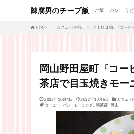
陳腐男のチープ飯
ご飯
パン
うど
カフェ・喫茶店
岡山野田屋町『コーヒ
HOME
岡山野田屋町『コー
茶店で目玉焼きモー
2022年10月4日
2022年10月6日
カフェ・
コーヒー
,
パン
,
モーニング
,
喫茶店
,
岡山