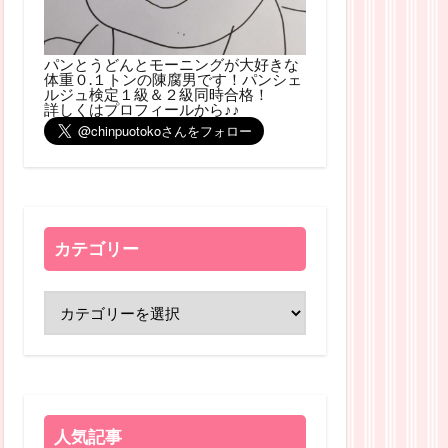
パンとうどんとモーニングが大好きな
体重０.１トンの陳腐男です！パンシェ
ルジュ検定１級＆２級同時合格！
詳しくはプロフィールから♪♪
カテゴリー
人気記事