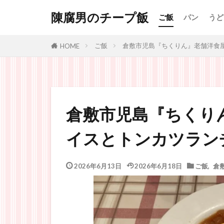
陳腐男のチープ飯
ご飯
パン
うど
ご飯
倉敷市児島『ちくりん』老舗洋食
HOME
倉敷市児島『ちくり
イスとトンカツラン
2026年6月13日
2026年6月18日
ご飯
,
倉