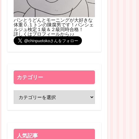
パンとうどんとモーニングが大好きな
体重０.１トンの陳腐男です！パンシェ
ルジュ検定１級＆２級同時合格！
詳しくはプロフィールから♪♪
カテゴリー
人気記事