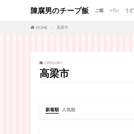
陳腐男のチープ飯
ご飯
パン
うど
高梁市
HOME
CATEGORY
高梁市
新着順
人気順