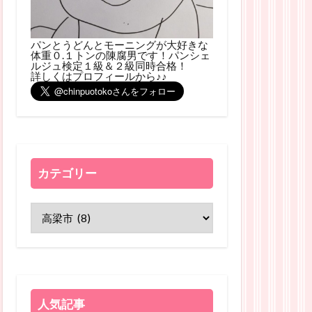
パンとうどんとモーニングが大好きな
体重０.１トンの陳腐男です！パンシェ
ルジュ検定１級＆２級同時合格！
詳しくはプロフィールから♪♪
カテゴリー
人気記事