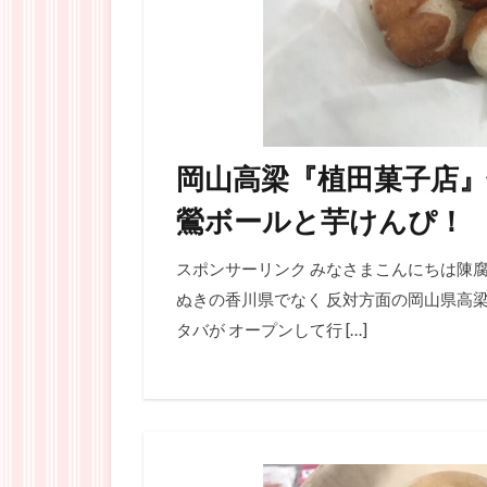
岡山高梁『植田菓子店
鶯ボールと芋けんぴ！
スポンサーリンク みなさまこんにちは陳腐
ぬきの香川県でなく 反対方面の岡山県高梁
タバが オープンして行 […]