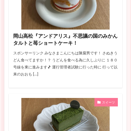
岡山高松『アンドアリス』不思議の国のみかん
タルトと苺ショートケーキ！
スポンサーリンク みなさまこんにちは陳腐男です！ さぬきう
どん食べてますか！？ うどんを食べる為に久しぶりに １８０
号線を東に進みます🎵 運行管理者試験に行った時に 行って以
来のおおも […]
スイーツ