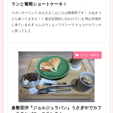
ランと葡萄ショートケーキ！
スポンサーリンク みなさまこんにちは陳腐男です！ さぬきう
どん食べてますか！？ 最近定期的に出かけている 岡山市南区
に来ています🎵 エムズヴィエノワズリーで チョコクロワッサ
ン買って […]
カフェ・喫茶店
倉敷笹沖『ジョルジュラパン』うさぎやでカフ