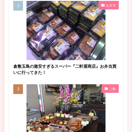
お弁当
倉敷玉島の激安すぎるスーパー『二軒屋商店』お弁当買
いに行ってきた！
ご飯