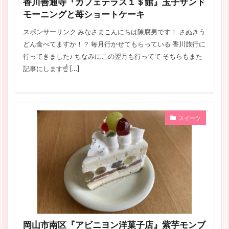
香川善通寺『カフェテラス１＄館』玉子サンド
モーニングと苺ショートケーキ
スポンサーリンク みなさまこんにちは陳腐男です！ さぬきう
どん食べてますか！？ 毎月行かせてもらっている 香川旅行に
行ってきました♪ ちなみにこの翌月も行ってて そちらもまた
記事にします☝ […]
スイーツ
岡山市南区『アビニヨン洋菓子店』紫芋モンブ