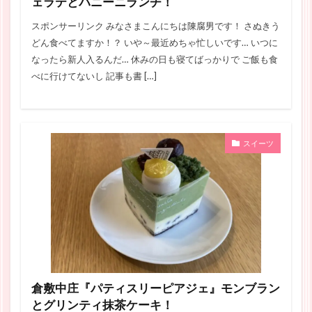
ェラテとパニーニランチ！
スポンサーリンク みなさまこんにちは陳腐男です！ さぬきう
どん食べてますか！？ いや～最近めちゃ忙しいです… いつに
なったら新人入るんだ… 休みの日も寝てばっかりで ご飯も食
べに行けてないし 記事も書 […]
スイーツ
倉敷中庄『パティスリーピアジェ』モンブラン
とグリンティ抹茶ケーキ！