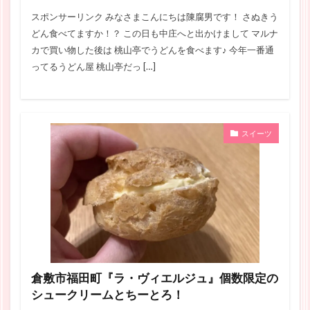
スポンサーリンク みなさまこんにちは陳腐男です！ さぬきう
どん食べてますか！？ この日も中庄へと出かけまして マルナ
カで買い物した後は 桃山亭でうどんを食べます♪ 今年一番通
ってるうどん屋 桃山亭だっ […]
スイーツ
倉敷市福田町『ラ・ヴィエルジュ』個数限定の
シュークリームとちーとろ！