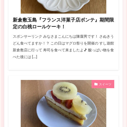
新倉敷玉島『フランス洋菓子店ボンテ』期間限
定の白桃ロールケーキ！
スポンサーリンク みなさまこんにちは陳腐男です！ さぬきう
どん食べてますか！？ この日はマグロ祭りを開催の すし遊館
新倉敷店に行って 寿司を食べて来ましたよ🎵 酸っぱい物を食
べた後には […]
スイーツ